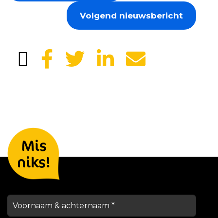
Volgend nieuwsbericht
Laat je gegevens achter en we
Mis
houden je op de hoogte
niks!