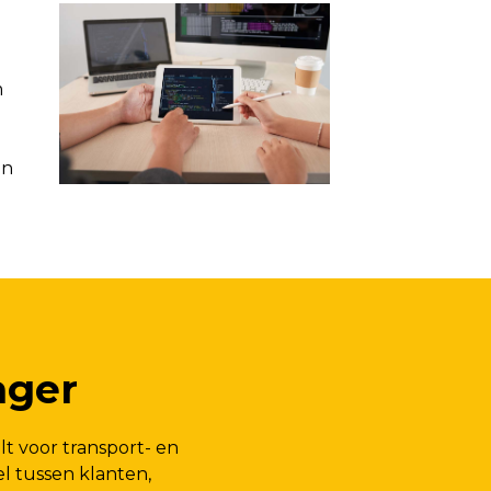
m
en
ager
lt voor transport- en
l tussen klanten,