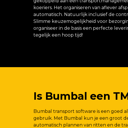
gekoppeld aan een transportmanagement
koeriers. Het organiseren van aflever af
automatisch. Natuurlijk inclusief de cont
Slimme keuzemogelijkheid voor bezorging 
organiseer in de basis een perfecte lever
tegelijk een hoop tijd!
Is Bumbal een T
Bumbal transport software is een goed al
gebruik. Met Bumbal kun je een groot de
automatisch plannen van ritten en de tra