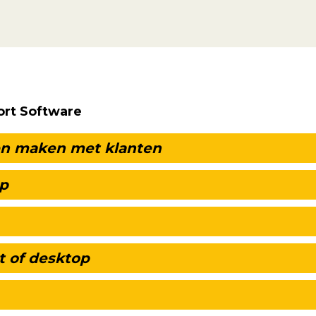
ort Software
en maken met klanten
op
t of desktop