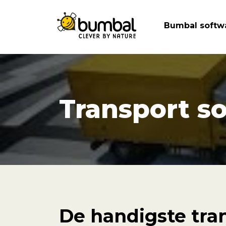
Bumbal softw
Transport s
De handigste tra