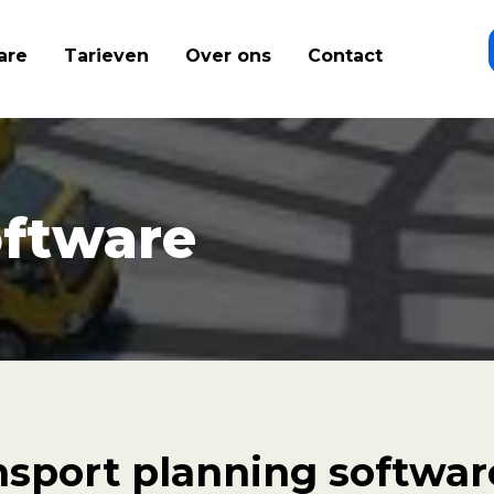
are
Tarieven
Over ons
Contact
oftware
nsport planning softwar