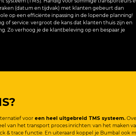
 systeem (TMS). Handig voor sommige transporteurs 
spraken (datum en tijdvak) met klanten gebeurt dan
role op een efficiënte inpassing in de lopende planning!
of service: vergroot de kans dat klanten thuis zijn en
ing. Zo verhoog je de klantbeleving op en bespaar je
MS?
ternatief voor
een heel uitgebreid TMS systeem.
Over
el van het transport proces inrichten: van het maken v
ck & trace functie. En uiteraard koppel je Bumbal ook 