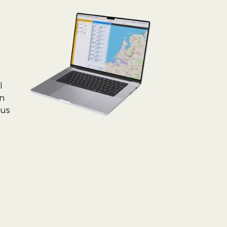
l
en
tus