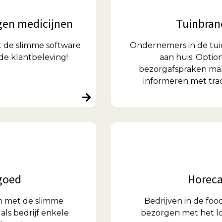
gen medicijnen
Tuinbran
et de slimme software
Ondernemers in de tui
de klantbeleving!
aan huis. Opti
bezorgafspraken mak
informeren met tra
tgoed
Horeca
n met de slimme
Bedrijven in de fo
ls bedrijf enkele
bezorgen met het lo