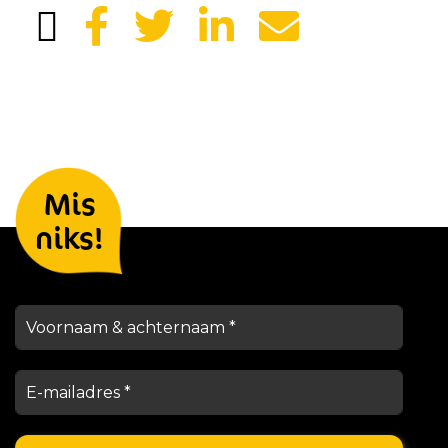
Laat je gegevens achter en we
Mis
houden je op de hoogte
niks!