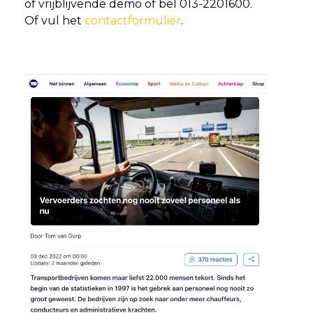
of vrijblijvende demo of bel 013-2201600.
Of vul het
contactformulier
.