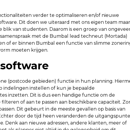
tionaliteiten verder te optimaliseren en/of nieuwe
software. Dit doen we uiteraard met ons eigen team maa
e blik van studenten. Daarom is een groep van ongevee
n samenspraak met de Bumbal lead techneut (Mortada)
en of er binnen Bumbal een functie van slimme zonerin
vorm moeten krijgen.
tsoftware
ne (postcode gebieden) functie in hun planning. Hierm
 indelingen instellen of kun je bepaalde
es inzetten. Dit is dus een handige functie om de
filteren of aan te passen aan beschikbare capaciteit. Zo
npassen. Dit gebeurt in de meeste gevallen op basis van
. Echter door de tijd heen veranderden de uitgangspunt
ue. Denk aan nieuwe adressen, andere klanten, meer of
nt als planner niet altijd in de gelegenheid om dit