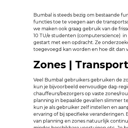
Bumbal is steeds bezig om bestaande func
functies toe te voegen aan de transport
we maken ook graag gebruik van de friss
10 TU/e studenten (computerscience) i
gestart met een opdracht. Ze onderzoek
toegevoegd kan worden en hoe dit dan 
Zones | Transpor
Veel Bumbal gebruikers gebruiken de zo
kun je bijvoorbeeld eenvoudige dag-regio
chauffeurs/bezorgers op vaste zones/rout
planning in bepaalde gevallen slimmer te 
kun je als gebruiker zelf instellen en aa
ervaring of bij specifieke veranderingen
van planning en zones natuurlijk contin
minder beschikbare voertuigen etc.. Je be