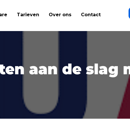
are
Tarieven
Over ons
Contact
ten aan de slag