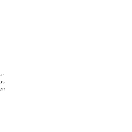
ar
us
een