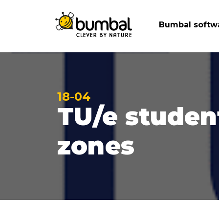
Bumbal softw
18-04
TU/e studen
zones