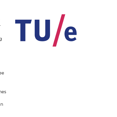
r
r
g
ee
nes
en