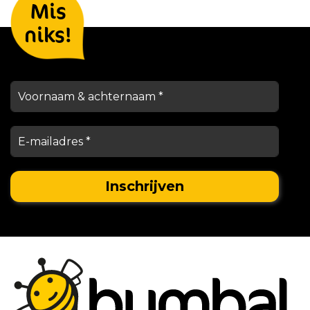
Mis
houden je op de hoogte
niks!