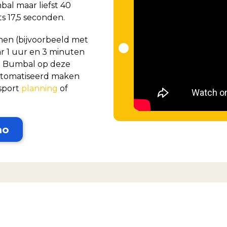
al maar liefst 40
hts 17,5 seconden.
nen (bijvoorbeeld met
ar 1 uur en 3 minuten
n Bumbal op deze
utomatiseerd maken
sport
planning
of
mo