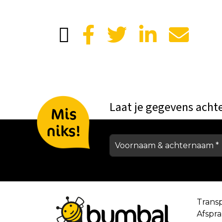
Laat je gegevens acht
Mis
niks!
Trans
Afspr