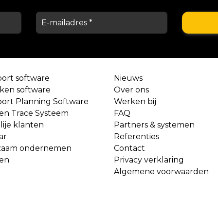
port software
Nieuws
aken software
Over ons
port Planning Software
Werken bij
 en Trace Systeem
FAQ
lije klanten
Partners & systemen
ar
Referenties
zaam ondernemen
Contact
ven
Privacy verklaring
Algemene voorwaarden