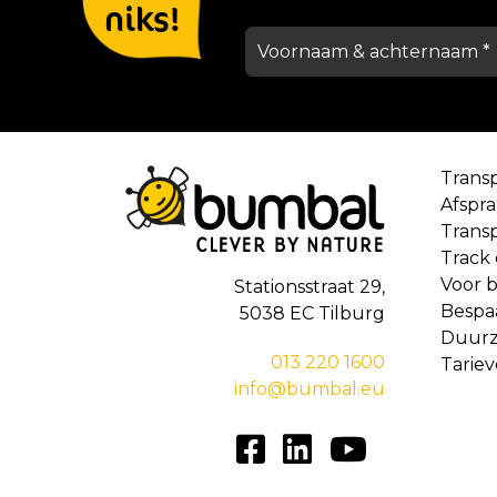
niks!
Trans
Afspr
Trans
Track
Voor b
Stationsstraat 29,
Bespa
5038 EC Tilburg
Duur
013 220 1600
Tarie
info@bumbal.eu