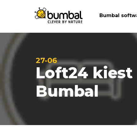
Bumbal softw
27-06
Loft24 kies
Bumbal