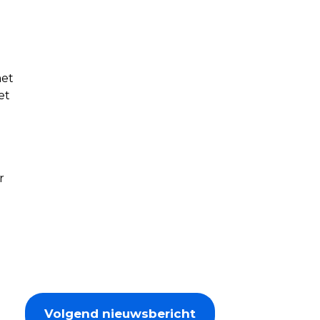
met
et
r
Volgend nieuwsbericht