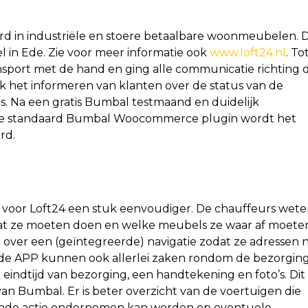
erd in industriële en stoere betaalbare woonmeubelen. D
 in Ede. Zie voor meer informatie ook
www.loft24.nl
. To
sport met de hand en ging alle communicatie richting 
k het informeren van klanten over de status van de
. Na een gratis Bumbal testmaand en duidelijk
de standaard Bumbal Woocommerce plugin wordt het
rd.
g
oor Loft24 een stuk eenvoudiger. De chauffeurs wet
wat ze moeten doen en welke meubels ze waar af moete
 over een (geïntegreerde) navigatie zodat ze adressen n
 de APP kunnen ook allerlei zaken rondom de bezorgin
eindtijd van bezorging, een handtekening en foto’s. Dit 
 van Bumbal. Er is beter overzicht van de voertuigen die
sende actie ondernomen kan worden op eventuele