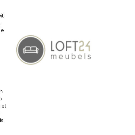
it
t
de
en
n
iet
g
is