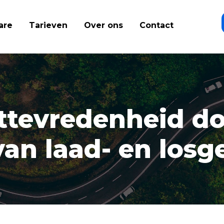
are
Tarieven
Over ons
Contact
ttevredenheid d
van laad- en los