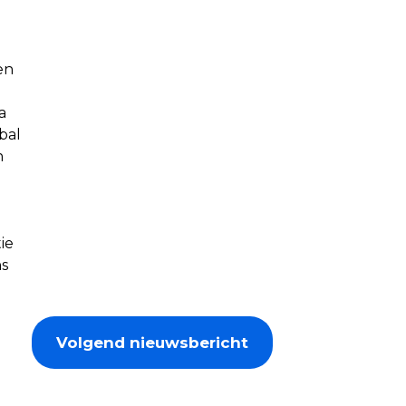
en
a
bal
n
ie
ns
Volgend nieuwsbericht