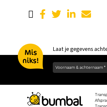
Laat je gegevens acht
Mis
niks!
Trans
Afspr
Trans