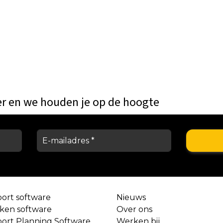
er en we houden je op de hoogte
port software
Nieuws
aken software
Over ons
port Planning Software
Werken bij