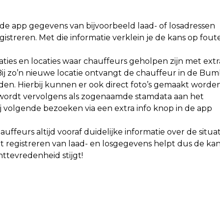
de app gegevens van bijvoorbeeld laad- of losadressen
istreren. Met die informatie verklein je de kans op fout
uaties en locaties waar chauffeurs geholpen zijn met extr
. Bij zo’n nieuwe locatie ontvangt de chauffeur in de Bum
den. Hierbij kunnen er ook direct foto’s gemaakt worde
tie wordt vervolgens als zogenaamde stamdata aan het
 volgende bezoeken via een extra info knop in de app
feurs altijd vooraf duidelijke informatie over de situat
et registreren van laad- en losgegevens helpt dus de ka
ttevredenheid stijgt!