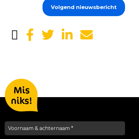
Volgend nieuwsbericht
Laat je gegevens achter en we
Mis
houden je op de hoogte
niks!