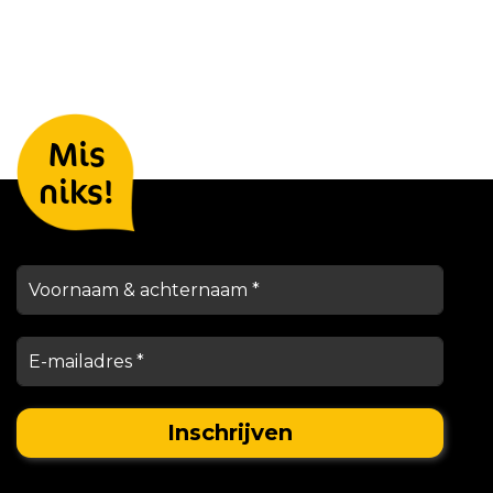
Laat je gegevens achter en we
Mis
houden je op de hoogte
niks!