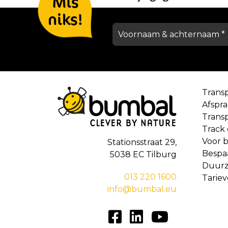
Mis
niks!
Trans
Afspr
Trans
Track
Voor b
Stationsstraat 29,
Bespa
5038 EC Tilburg
Duur
013 220 1600
Tarie
info@bumbal.eu