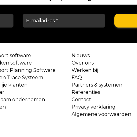
port software
Nieuws
aken software
Over ons
port Planning Software
Werken bij
 en Trace Systeem
FAQ
lije klanten
Partners & systemen
ar
Referenties
zaam ondernemen
Contact
ven
Privacy verklaring
Algemene voorwaarden