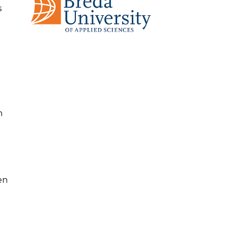
s
n
en