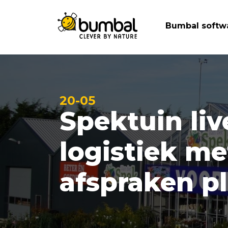
Bumbal softw
20-05
Spektuin li
logistiek m
afspraken p