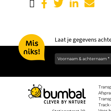
Laat je gegevens acht
Mis
niks!
Trans
Afspr
Trans
Track
Voor b