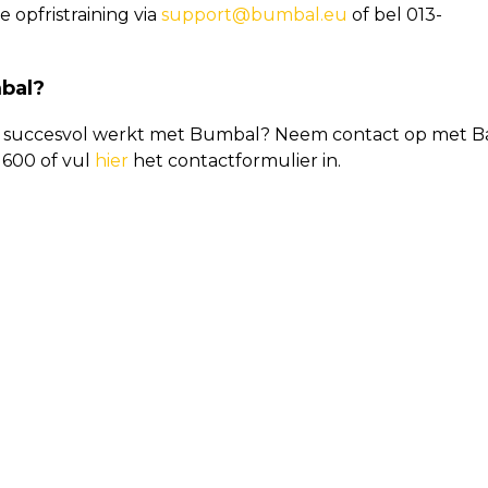
 opfristraining via
support@bumbal.eu
of bel 013-
bal?
in succesvol werkt met Bumbal? Neem contact op met B
1600 of vul
hier
het contactformulier in.