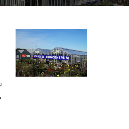
n
g
n