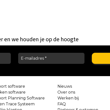
er en we houden je op de hoogte
port software
Nieuws
aken software
Over ons
port Planning Software
Werken bij
 en Trace Systeem
FAQ
lije klanten
Partners & systemen