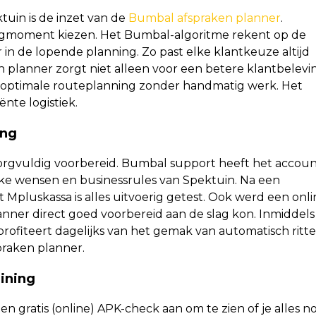
uin is de inzet van de
Bumbal afspraken planner
.
gmoment kiezen. Het Bumbal-algoritme rekent op de
 in de lopende planning. Zo past elke klantkeuze altijd
n planner zorgt niet alleen voor een betere klantbelevi
n optimale routeplanning zonder handmatig werk. Het
nte logistiek.
ang
zorgvuldig voorbereid. Bumbal support heeft het accou
fieke wensen en businessrules van Spektuin. Na een
 Mpluskassa is alles uitvoerig getest. Ook werd een onli
anner direct goed voorbereid aan de slag kon. Inmiddels
rofiteert dagelijks van het gemak van automatisch ritt
praken planner.
aining
n gratis (online) APK-check aan om te zien of je alles n