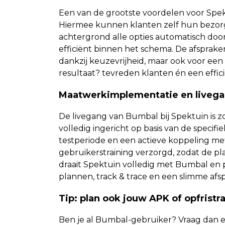
Een van de grootste voordelen voor Spekt
Hiermee kunnen klanten zelf hun bezor
achtergrond alle opties automatisch door
efficiënt binnen het schema. De afsprake
dankzij keuzevrijheid, maar ook voor ee
resultaat? tevreden klanten én een efficië
Maatwerkimplementatie en liveg
De livegang van Bumbal bij Spektuin is 
volledig ingericht op basis van de speci
testperiode en een actieve koppeling met
gebruikerstraining verzorgd, zodat de pl
draait Spektuin volledig met Bumbal en p
plannen, track & trace en een slimme afs
Tip: plan ook jouw APK of opfristr
Ben je al Bumbal-gebruiker? Vraag dan ee