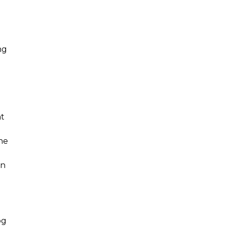
ng
nt
ne
en
og