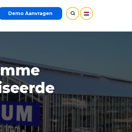
Demo Aanvragen
limme
iseerde