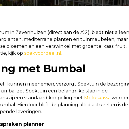
um in Zevenhuizen (direct aan de A12), biedt niet allee
erplanten, mediterrane planten en tuinmeubelen, maar
se bloemen én een verswinkel met groente, kaas, fruit,
ie, kijk op
spekvoordeel.nl
.
ging met Bumbal
 zelf kunnen meenemen, verzorgt Spektuin de bezorgin
Bumbal zet Spektuin een belangrijke stap in de
. Dankzij een standaard koppeling met
Mpluskassa
worde
bal. Hierdoor blijft de planning altijd actueel en is de
opende leveringen.
fspraken planner