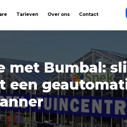
are
Tarieven
Over ons
Contact
ve met Bumbal: s
et een geautomat
lanner