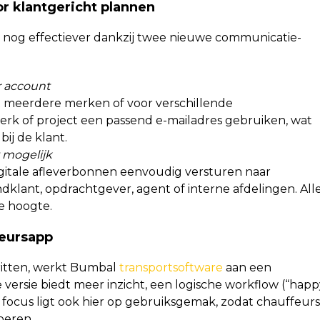
 klantgericht plannen
 nog effectiever dankzij twee nieuwe communicatie­
r account
t meerdere merken of voor verschillende
rk of project een passend e-mailadres gebruiken, wat
ij de klant.
 mogelijk
digitale afleverbonnen eenvoudig versturen naar
klant, opdrachtgever, agent of interne afdelingen. All
e hoogte.
feursapp
ritten, werkt Bumbal
transportsoftware
aan een
ersie biedt meer inzicht, een logische workflow (“happ
e focus ligt ook hier op gebruiksgemak, zodat chauffeurs
oeren.