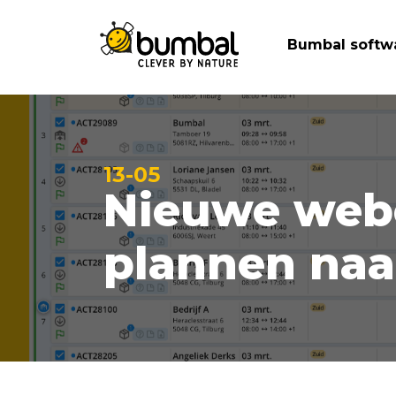
Bumbal softw
13-05
Nieuwe webo
plannen naa