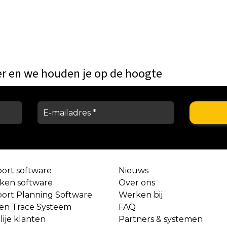
er en we houden je op de hoogte
port software
Nieuws
aken software
Over ons
port Planning Software
Werken bij
 en Trace Systeem
FAQ
lije klanten
Partners & systemen