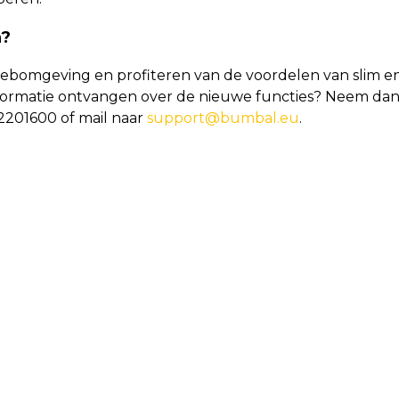
n?
webomgeving en profiteren van de voordelen van slim e
 informatie ontvangen over de nieuwe functies? Neem da
2201600 of mail naar
support@bumbal.eu
.