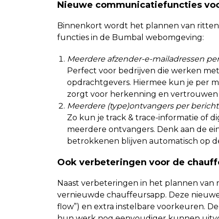
Nieuwe communicatiefuncties voor
Binnenkort wordt het plannen van ritten
functies in de Bumbal webomgeving:
Meerdere afzender-e-mailadressen pe
Perfect voor bedrijven die werken me
opdrachtgevers. Hiermee kun je per me
zorgt voor herkenning en vertrouwen b
Meerdere (type)ontvangers per bericht
Zo kun je track & trace-informatie of 
meerdere ontvangers. Denk aan de eind
betrokkenen blijven automatisch op d
Ook verbeteringen voor de chauf
Naast verbeteringen in het plannen van 
vernieuwde chauffeursapp. Deze nieuwe v
flow”) en extra instelbare voorkeuren. D
hun werk nog eenvoudiger kunnen uitv