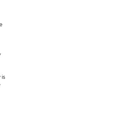
e
e
y
is
e