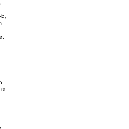
,
id,
n
et
n
n
re,
e)