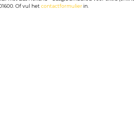
201600. Of vul het
contactformulier
in.