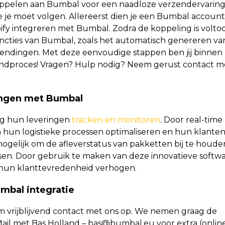
ppelen aan Bumbal voor een naadloze verzendervaring
e je moet volgen. Allereerst dien je een Bumbal account
ify integreren met Bumbal. Zodra de koppeling is voltoo
ncties van Bumbal, zoals het automatisch genereren va
zendingen. Met deze eenvoudige stappen ben jij binnen
zendproces! Vragen? Hulp nodig? Neem gerust contact m
ingen met Bumbal
g hun leveringen
tracken en monitoren
. Door real-time
hun logistieke processen optimaliseren en hun klante
 mogelijk om de afleverstatus van pakketten bij te houde
sen. Door gebruik te maken van deze innovatieve softwa
 hun klanttevredenheid verhogen.
mbal integratie
vrijblijvend contact met ons op. We nemen graag de
ail met Bas Holland – bas@bumbal.eu voor extra (onlin