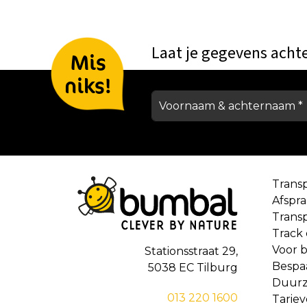
Laat je gegevens acht
Mis
niks!
Trans
Afspr
Trans
Track
Voor b
Stationsstraat 29,
Bespa
5038 EC Tilburg
Duur
013 220 1600
Tarie