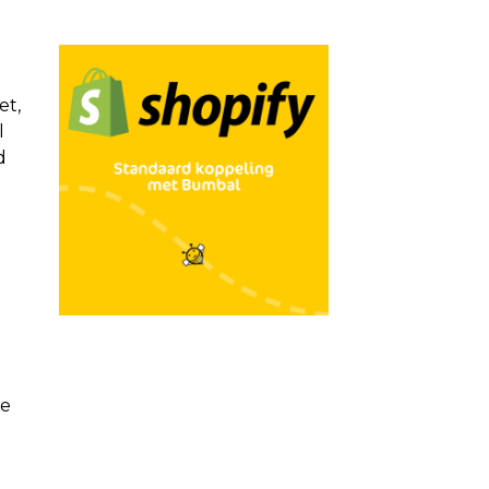
et,
l
d
je