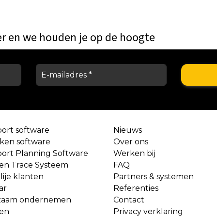
er en we houden je op de hoogte
port software
Nieuws
aken software
Over ons
port Planning Software
Werken bij
 en Trace Systeem
FAQ
lije klanten
Partners & systemen
ar
Referenties
zaam ondernemen
Contact
ven
Privacy verklaring