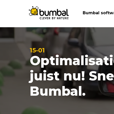
Bumbal softw
15-01
Optimalisat
juist nu! Sn
Bumbal.