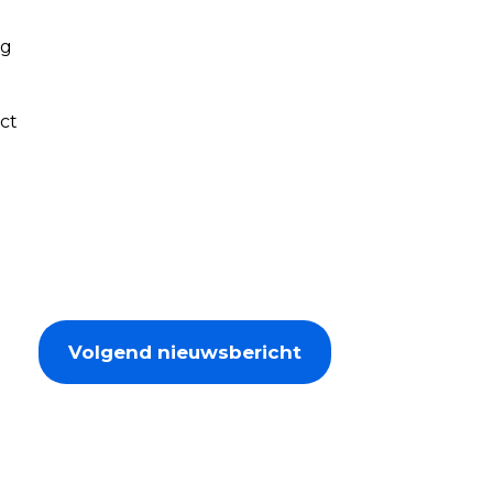
ig
ct
Volgend nieuwsbericht