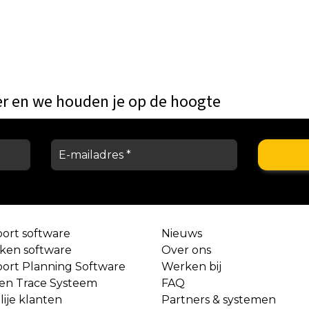
er en we houden je op de hoogte
port software
Nieuws
aken software
Over ons
port Planning Software
Werken bij
 en Trace Systeem
FAQ
lije klanten
Partners & systemen