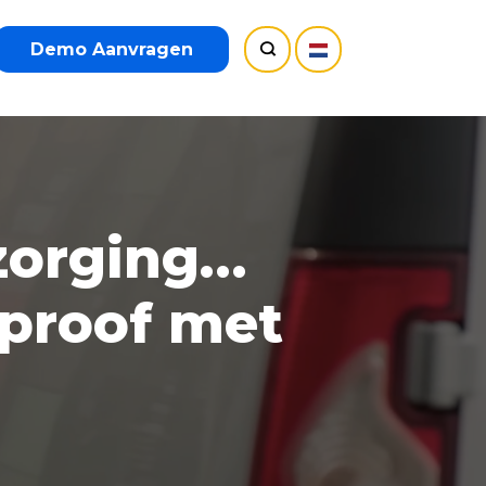
Demo Aanvragen
ezorging…
aproof met