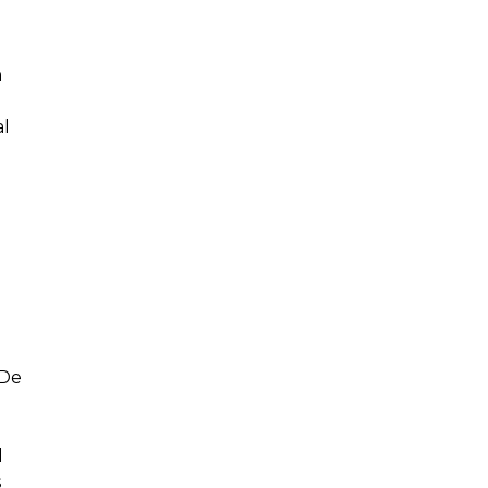
n
al
 De
l
s