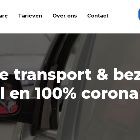
are
Tarieven
Over ons
Contact
ie transport & b
el en 100% coron