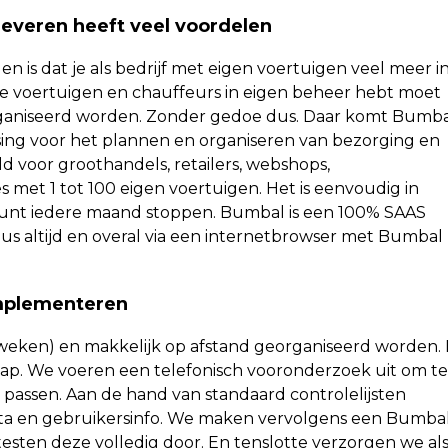
leveren heeft veel voordelen
 is dat je als bedrijf met eigen voertuigen veel meer i
s je voertuigen en chauffeurs in eigen beheer hebt moet
organiseerd worden. Zonder gedoe dus. Daar komt Bumb
ing voor het plannen en organiseren van bezorging en
eld voor groothandels, retailers, webshops,
s met 1 tot 100 eigen voertuigen. Het is eenvoudig in
 kunt iedere maand stoppen. Bumbal is een 100% SAAS
t dus altijd en overal via een internetbrowser met Bumbal
implementeren
 weken) en makkelijk op afstand georganiseerd worden.
ap. We voeren een telefonisch vooronderzoek uit om te
 passen. Aan de hand van standaard controlelijsten
ta en gebruikersinfo. We maken vervolgens een Bumba
testen deze volledig door. En tenslotte verzorgen we al