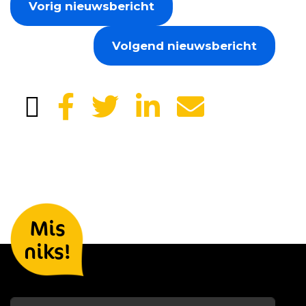
Vorig nieuwsbericht
Volgend nieuwsbericht
Laat je gegevens achter en we
Mis
houden je op de hoogte
niks!