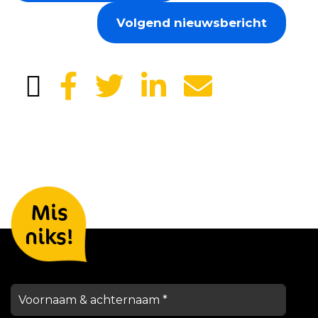
Volgend nieuwsbericht
Laat je gegevens achter en we
Mis
houden je op de hoogte
niks!