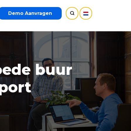
Demo Aanvragen
oede buur
port