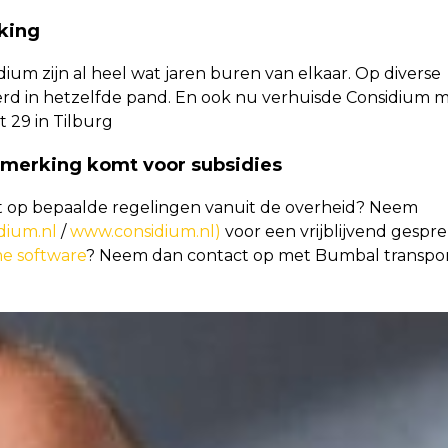
king
ium zijn al heel wat jaren buren van elkaar. Op diverse
eerd in hetzelfde pand. En ook nu verhuisde Considium 
 29 in Tilburg
nmerking komt voor subsidies
ft op bepaalde regelingen vanuit de overheid? Neem
dium.nl
/
www.considium.nl)
voor een vrijblijvend gespre
e software
? Neem dan contact op met Bumbal transpo