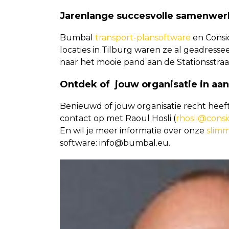
Jarenlange succesvolle samenwer
Bumbal
transport-plansoftware
en Consid
locaties in Tilburg waren ze al geadress
naar het mooie pand aan de Stationsstraat
Ontdek of jouw organisatie in aa
Benieuwd of jouw organisatie recht hee
contact op met Raoul Hosli (
rhosli@consi
En wil je meer informatie over onze
slimm
software: info@bumbal.eu.