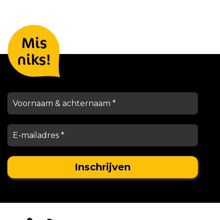
Laat je gegevens achter en we
Mis
houden je op de hoogte
niks!