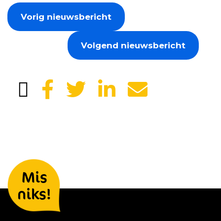
Vorig nieuwsbericht
Volgend nieuwsbericht
Laat je gegevens achter en we
Mis
houden je op de hoogte
niks!