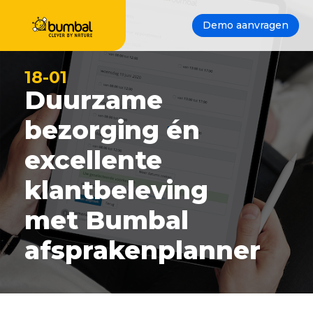
Demo aanvragen
18-01
Duurzame
bezorging én
excellente
klantbeleving
met Bumbal
afsprakenplanner