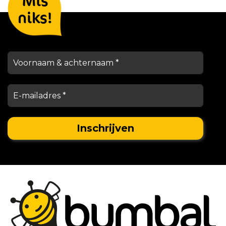
Mis
houden je op de hoogte
niks!