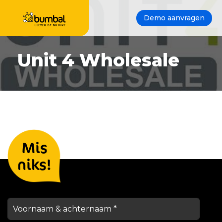
Demo aanvragen
Unit 4 Wholesale
Laat je gegevens achter en we
Mis
houden je op de hoogte
niks!