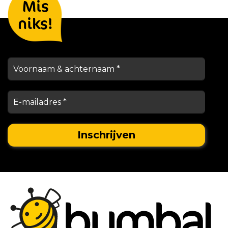
Mis
houden je op de hoogte
niks!