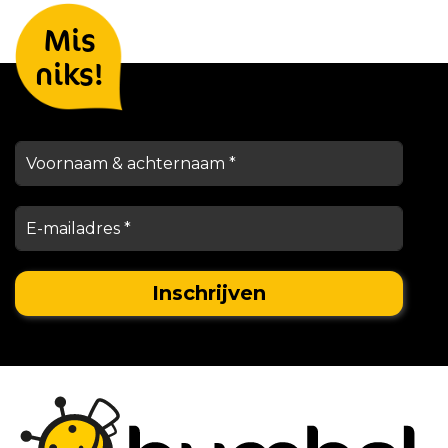
Laat je gegevens achter en we
Mis
houden je op de hoogte
niks!