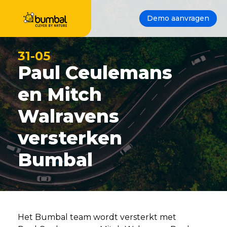
Demo aanvragen
31-05
Paul Ceulemans
en Mitch
Walravens
versterken
Bumbal
Het Bumbal team wordt versterkt met