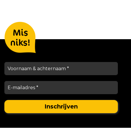
Laat je gegevens achter en we
Mis
houden je op de hoogte
niks!