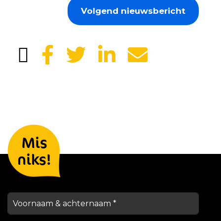
Volgend nieuwsbericht
Laat je gegevens achter en we
Mis
houden je op de hoogte
niks!