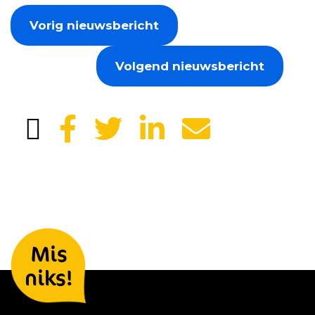
Vorig nieuwsbericht
Volgend nieuwsbericht
Laat je gegevens achter en we
Mis
houden je op de hoogte
niks!