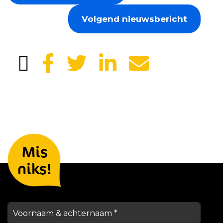
Volgend nieuwsbericht
Laat je gegevens achter en we
Mis
houden je op de hoogte
niks!