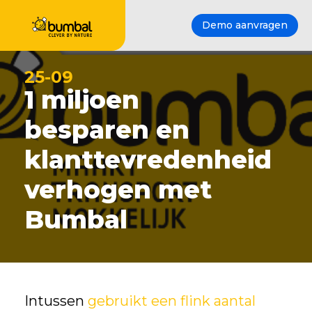
Demo aanvragen
25-09
1 miljoen
besparen en
klanttevredenheid
verhogen met
Bumbal
Intussen
gebruikt een flink aantal