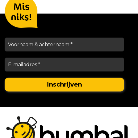
Mis
houden je op de hoogte
niks!