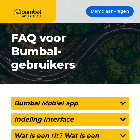
Demo aanvragen
FAQ voor
Bumbal-
gebruikers
Bumbal Mobiel app
Indeling Interface
Wat is een rit? Wat is een