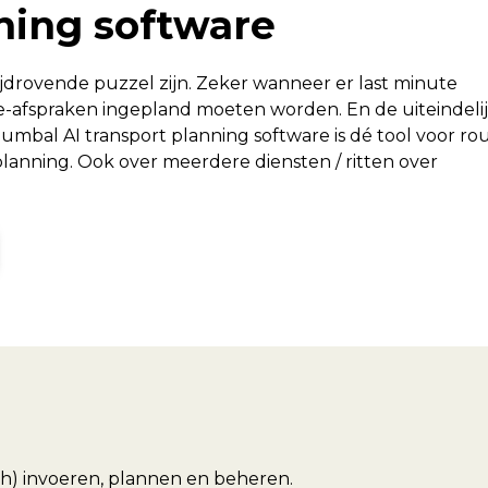
ning software
jdrovende puzzel zijn. Zeker wanneer er last minute
ce-afspraken ingepland moeten worden. En de uiteindeli
Bumbal AI transport planning software is dé tool voor ro
 planning. Ook over meerdere diensten / ritten over
sch) invoeren, plannen en beheren.