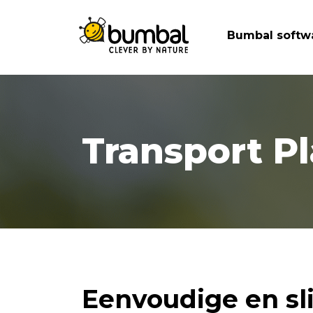
Bumbal softw
Transport P
Eenvoudige en s