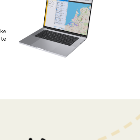
jke
ute