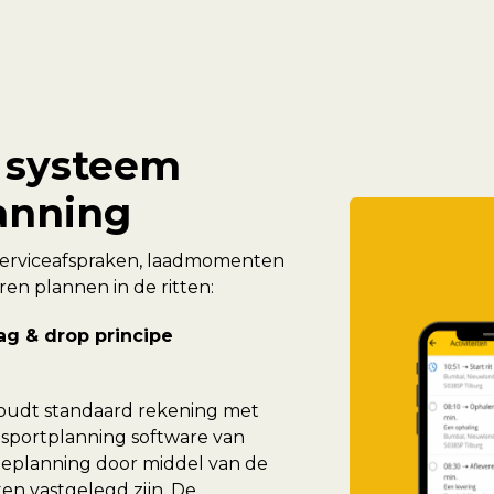
 systeem
lanning
 serviceafspraken, laadmomenten
ren plannen in de ritten:
ag & drop principe
houdt standaard rekening met
ansportplanning software van
teplanning door middel van de
ten vastgelegd zijn. De